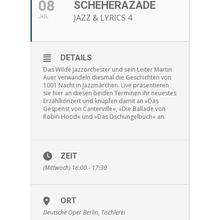
08
SCHEHERAZADE
JAZZ & LYRICS 4
JUL
DETAILS
Das Wilde Jazzorchester und sein Leiter Martin
Auer verwandeln diesmal die Geschichten von
1001 Nacht in Jazzmärchen. Live präsentieren
sie hier an diesen beiden Terminen ihr neuestes
Erzählkonzert und knüpfen damit an »Das
Gespenst von Canterville«, »Die Ballade von
Robin Hood« und »Das Dschungelbuch« an.
ZEIT
(Mittwoch) 16:00 - 17:30
ORT
Deutsche Oper Berlin, Tischlerei