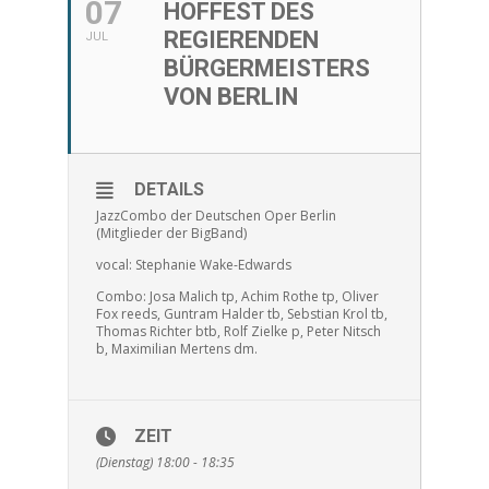
07
HOFFEST DES
REGIERENDEN
JUL
BÜRGERMEISTERS
VON BERLIN
DETAILS
JazzCombo der Deutschen Oper Berlin
(Mitglieder der BigBand)
vocal: Stephanie Wake-Edwards
Combo: Josa Malich tp, Achim Rothe tp, Oliver
Fox reeds, Guntram Halder tb, Sebstian Krol tb,
Thomas Richter btb, Rolf Zielke p, Peter Nitsch
b, Maximilian Mertens dm.
ZEIT
(Dienstag) 18:00 - 18:35