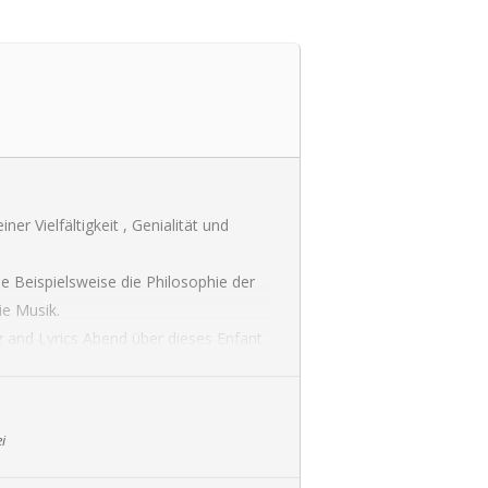
er Vielfältigkeit , Genialität und
ie Beispielsweise die Philosophie der
ie Musik.
z and Lyrics Abend über dieses Enfant
i