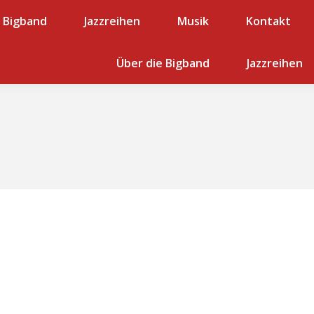
e Bigband
Jazzreihen
Jazzreihen
Musik
Musik
Kontakt
Kontakt
Musiker
Jazzreihen
Über die Bigband
Musik
Kontakt
Jazzreihen
Musik