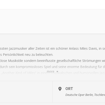
ten Jazzmusiker aller Zeiten ist ein schöner Anlass Miles Davis, in sein
ls Persönlichkeit neu zu beleuchten.
itlose Musikstile sondern beeinflusste gesellschaftliche Strömungen w
ur durch sein kompromissloses Spiel und seine enorme Bedeutung für d
more
 „Another Kind of Miles“ in einem musikalischen und humorvollen Jaz
r Bigband der Deutschen Oper Berlin und Christian Brückner .
hrlich -Saxofone; Sebastian Krol – Posaune;
ORT
lati – Bass; Rübe – Drums.
Deutsche Oper Berlin, Tischlere