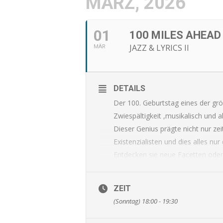
MÄRZ, 2026
01
100 MILES AHEAD
JAZZ & LYRICS II
MÄR
DETAILS
Der 100. Geburtstag eines der gröss
Zwiespältigkeit ,musikalisch und a
Dieser Genius prägte nicht nur ze
Existenzialisten und dies alles n
Entdecken sie neue Facetten oder
terrible des Jazz mit Musikern de
Martin Auer – Trompete; Markus E
ZEIT
Kenneth Berkel – Piano; Igor Spal
(Sonntag) 18:00 - 19:30