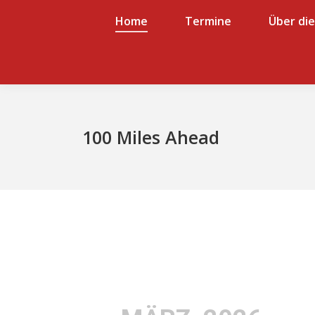
Home
Home
Termine
Termine
Über die Bigband
Über di
Über die Bigband
100 Miles Ahead