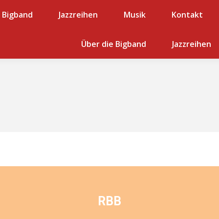
e Bigband
Jazzreihen
Jazzreihen
Musik
Musik
Kontakt
Kontakt
Musiker
Jazzreihen
Über die Bigband
Musik
Kontakt
Jazzreihen
Musik
RBB